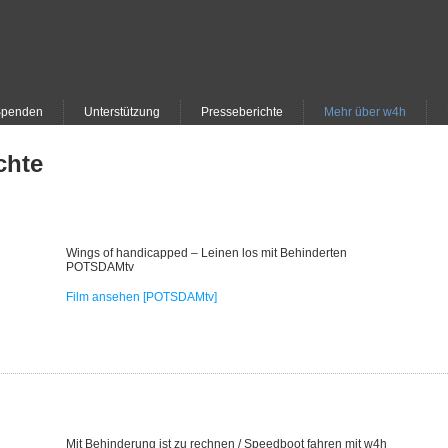
Spenden
Unterstützung
Presseberichte
Mehr über w4h
chte
Wings of handicapped – Leinen los mit Behinderten
POTSDAMtv
Film ansehen [POTSDAMtv]
Mit Behinderung ist zu rechnen / Speedboot fahren mit w4h