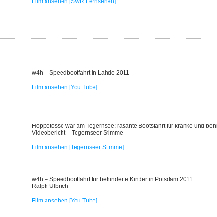
Film ansehen [SWR Fernsehen]
w4h – Speedbootfahrt in Lahde 2011
Film ansehen [You Tube]
Hoppetosse war am Tegernsee: rasante Bootsfahrt für kranke und beh
Videobericht – Tegernseer Stimme
Film ansehen [Tegernseer Stimme]
w4h – Speedbootfahrt für behinderte Kinder in Potsdam 2011
Ralph Ulbrich
Film ansehen [You Tube]